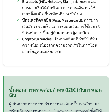
E-wallets (เช่น Neteller, Skrill):
มักจะดำเนิน
การฝากเงินได้ทันที และการถอนเงินอาจใช้
เวลาตั้งแต่ไม่กี่นาทีจนถึง 24 ชั่วโมง
บัตรเครดิต/เดบิต (Visa, Mastercard):
การฝาก
เงินมักจะรวดเร็ว แต่การถอนเงินอาจใช้เวลา 3-
5 วันทำการ ขึ้นอยู่กับธนาคารผู้ออกบัตร
Cryptocurrencies:
เป็นทางเลือกที่กำลังได้รับ
ความนิยมเนื่องจากความรวดเร็วในการโอน
ย้ายข้อมูลบนบล็อกเชน
ขั้นตอนการตรวจสอบตัวตน (KYC) กับการถอน
เงิน
ผู้เล่นสากลควรทราบว่า การถอนเงินครั้งแรกมักจะมา
พร้อมกับกระบวนการ KYC (Know Your Customer) ซึ่งผู้ให้