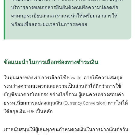
บริการอาจขอเอกสารยืนยันตัวตนเพื่อความปลอดภัย
ตามกฎระเบียบสากล เราแนะนำให้เตรียมเอกสารให้
พร้อมเพื่อลดระยะเวลาในการรอคอย
ข้อแนะนำในการเลือกช่องทางชำระเงิน
ในมุมมองของเรา การเลือกใช้ E-wallet อาจให้ความสมดุล
ระหว่างความสะดวกและความเป็นส่วนตัวได้ดีกว่าการใช้
บัญชีธนาคารโดยตรง อย่างไรก็ตาม ผู้เล่นควรตรวจสอบค่า
ธรรมเนียมการแปลงสกุลเงิน (Currency Conversion) หากไม่ได้
ใช้สกุลเงิน EUR เป็นหลัก
เราสนับสนุนให้ผู้เล่นทุกคนกำหนดวงเงินในการฝากเงินต่อวัน