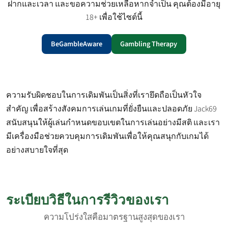
ฝากและเวลา และขอความช่วยเหลือหากจำเป็น คุณต้องมีอายุ
18+ เพื่อใช้ไซต์นี้
BeGambleAware
Gambling Therapy
ความรับผิดชอบในการเดิมพันเป็นสิ่งที่เรายึดถือเป็นหัวใจ
สำคัญ เพื่อสร้างสังคมการเล่นเกมที่ยั่งยืนและปลอดภัย Jack69
สนับสนุนให้ผู้เล่นกำหนดขอบเขตในการเล่นอย่างมีสติ และเรา
มีเครื่องมือช่วยควบคุมการเดิมพันเพื่อให้คุณสนุกกับเกมได้
อย่างสบายใจที่สุด
ระเบียบวิธีในการรีวิวของเรา
ความโปร่งใสคือมาตรฐานสูงสุดของเรา