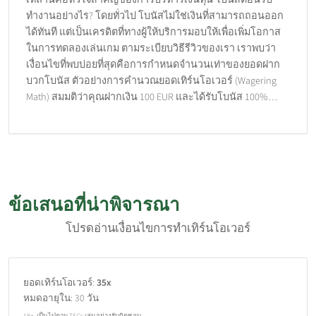
ทำงานอย่างไร? โดยทั่วไป โบนัสไม่ใช่เงินที่สามารถถอนออก
ได้ทันที แต่เป็นเครดิตที่ทางผู้ให้บริการมอบให้เพื่อเพิ่มโอกาส
ในการทดลองเล่นเกม ตามระเบียบวิธีรีวิวของเรา เราพบว่า
เงื่อนไขที่พบบ่อยที่สุดคือการกำหนดจำนวนเท่าของยอดฝาก
บวกโบนัส ตัวอย่างการคำนวณยอดเทิร์นโอเวอร์ (Wagering
Math) สมมติว่าคุณฝากเงิน 100 EUR และได้รับโบนัส 100%…
ข้อเสนอที่น่าพิจารณา
โปรดอ่านเงื่อนไขการทำเทิร์นโอเวอร์
ยอดเทิร์นโอเวอร์:
35x
หมดอายุใน: 30 วัน
18+. เป็นไปตาม T&Cs เล่นอย่างรับผิดชอบ