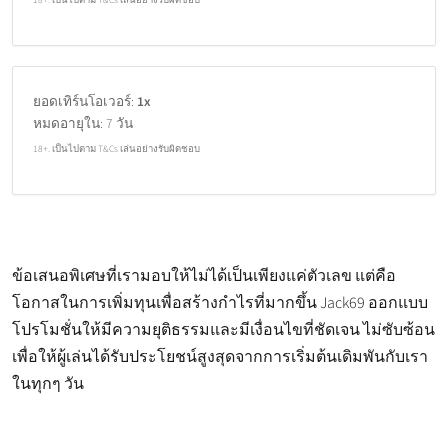
ยอดเทิร์นโอเวอร์:
1x
หมดอายุใน: 7 วัน
18+. เป็นไปตาม T&Cs เล่นอย่างรับผิดชอบ
ข้อเสนอพิเศษที่เรามอบให้ไม่ได้เป็นเพียงแค่ตัวเลข แต่คือ
โอกาสในการเพิ่มทุนเพื่อสร้างกำไรที่มากขึ้น Jack69 ออกแบบ
โปรโมชั่นให้มีความยุติธรรมและมีเงื่อนไขที่ชัดเจน ไม่ซับซ้อน
เพื่อให้ผู้เล่นได้รับประโยชน์สูงสุดจากการเริ่มต้นเดิมพันกับเรา
ในทุกๆ วัน