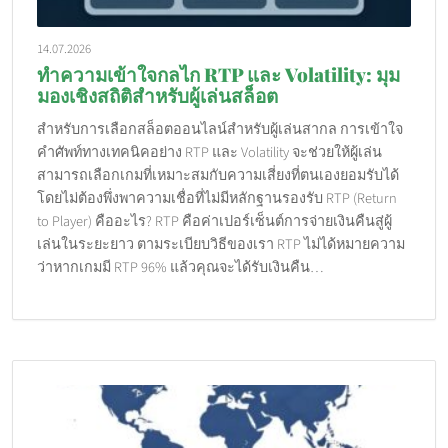
14.07.2026
ทำความเข้าใจกลไก RTP และ Volatility: มุม
มองเชิงสถิติสำหรับผู้เล่นสล็อต
สำหรับการเลือกสล็อตออนไลน์สำหรับผู้เล่นสากล การเข้าใจ
คำศัพท์ทางเทคนิคอย่าง RTP และ Volatility จะช่วยให้ผู้เล่น
สามารถเลือกเกมที่เหมาะสมกับความเสี่ยงที่ตนเองยอมรับได้
โดยไม่ต้องพึ่งพาความเชื่อที่ไม่มีหลักฐานรองรับ RTP (Return
to Player) คืออะไร? RTP คือค่าเปอร์เซ็นต์การจ่ายเงินคืนสู่ผู้
เล่นในระยะยาว ตามระเบียบวิธีของเรา RTP ไม่ได้หมายความ
ว่าหากเกมมี RTP 96% แล้วคุณจะได้รับเงินคืน…