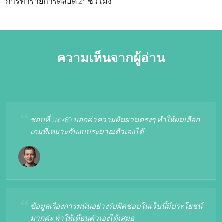
การทำรายการตลอด 24 ชั่วโมง
ความเห็นจากผู้อ่าน
ชอบที่ Jack69 บอกค่าความผันผวนตรงๆ ทำให้ผมเลือก
เกมที่เหมาะกับงบประมาณตัวเองได้
ข้อมูลเรื่องการพนันอย่างรับผิดชอบในเว็บนี้มีประโยชน์
มากค่ะ ทำให้เตือนตัวเองได้เสมอ