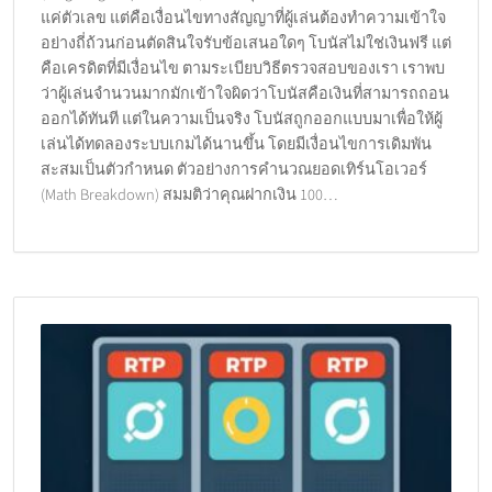
แค่ตัวเลข แต่คือเงื่อนไขทางสัญญาที่ผู้เล่นต้องทำความเข้าใจ
อย่างถี่ถ้วนก่อนตัดสินใจรับข้อเสนอใดๆ โบนัสไม่ใช่เงินฟรี แต่
คือเครดิตที่มีเงื่อนไข ตามระเบียบวิธีตรวจสอบของเรา เราพบ
ว่าผู้เล่นจำนวนมากมักเข้าใจผิดว่าโบนัสคือเงินที่สามารถถอน
ออกได้ทันที แต่ในความเป็นจริง โบนัสถูกออกแบบมาเพื่อให้ผู้
เล่นได้ทดลองระบบเกมได้นานขึ้น โดยมีเงื่อนไขการเดิมพัน
สะสมเป็นตัวกำหนด ตัวอย่างการคำนวณยอดเทิร์นโอเวอร์
(Math Breakdown) สมมติว่าคุณฝากเงิน 100…