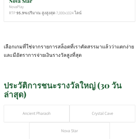
Nova Star
NovaPlay
RTP
95.9%
ปริมาณ สูง
สูงสุด 7,000x
1024 ไลน์
เลือกเกมที่ใช่จากรายการสล็อตที่เราคัดสรรมาแล้วว่าแตกง่าย
และมีอัตราการจ่ายเงินรางวัลสูงที่สุด
ประวัติการชนะรางวัลใหญ่ (30 วัน
ล่าสุด)
Ancient Pharaoh
Crystal Cave
Nova Star